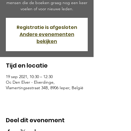
mensen die de boeken graag nog een keer
voelen of voor nieuwe leden.
Registratie is afgesloten
Andere evenementen
bekijken
Tijd en locatie
19 sep 2021, 10:30 – 12:30
Oc Den Elver - Elverdinge,
Vlamertingsestraat 34B, 8906 Ieper, België
Deel dit evenement