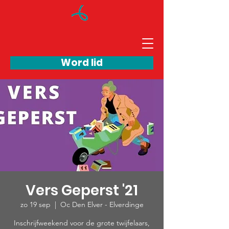
Word lid
Vers Geperst '21
zo 19 sep
  |  
Oc Den Elver - Elverdinge
Inschrijfweekend voor de grote twijfelaars,