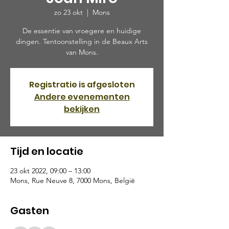
zo 23 okt
  |  
Mons
De essentie van vroegere en huidige
dingen. Tentoonstelling in de Beaux Arts
van Mons.
Registratie is afgesloten
Andere evenementen
bekijken
Tijd en locatie
23 okt 2022, 09:00 – 13:00
Mons, Rue Neuve 8, 7000 Mons, België
Gasten