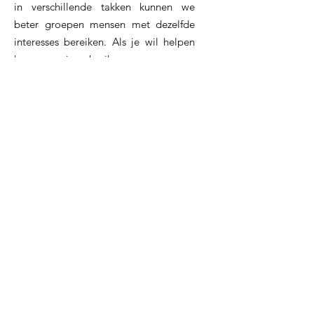
in verschillende takken kunnen we
beter groepen mensen met dezelfde
interesses bereiken. Als je wil helpen
kunnen we je gebruiken.
E-mail
:
dominik.vandendriessche@telenet.be
GSM
:
0477 52 21 53
Rekeningnummer:
BE15
0689 4721 5030
Blijf op de hoogte!