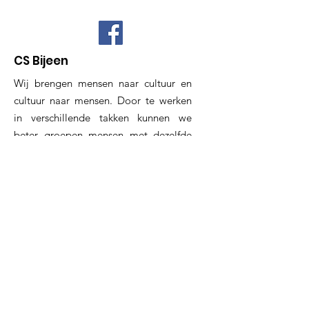
CS Bijeen
Wij brengen mensen naar cultuur en
cultuur naar mensen. Door te werken
in verschillende takken kunnen we
beter groepen mensen met dezelfde
interesses bereiken. Als je wil helpen
kunnen we je gebruiken.
E-mail
:
dominik.vandendriessche@telenet.be
GSM
:
0477 52 21 53
Rekeningnummer:
BE15
0689 4721 5030
Blijf op de hoogte!