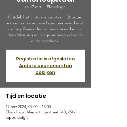
zo 17 mrt
  |  
Elverdinge
Ontdek het Sint-Janshospitaal in Brugge,
een uniek museum vol geschiedenis, kunst
en zorg. Bewonder de meesterwerken van
Hans Memling en laat je verrassen door de
oude apotheek.
Registratie is afgesloten
Andere evenementen
bekijken
Tijd en locatie
17 mrt 2024, 09:00 – 13:00
Elverdinge, Vlamertingestraat 34B, 8906
Ieper, België