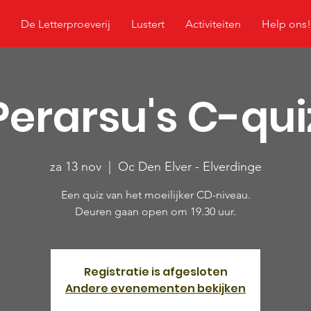
De Letterproeverij
Lustert
Activiteiten
Help ons!
Perarsu's C-qui
za 13 nov
  |  
Oc Den Elver - Elverdinge
Een quiz van het moeilijker CD-niveau.
Deuren gaan open om 19.30 uur.
Registratie is afgesloten
Andere evenementen bekijken