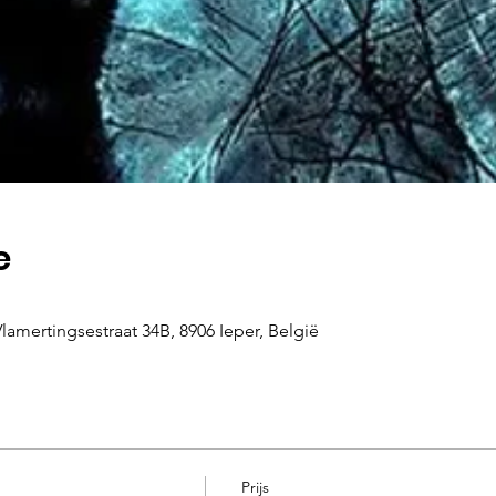
e
lamertingsestraat 34B, 8906 Ieper, België
Prijs