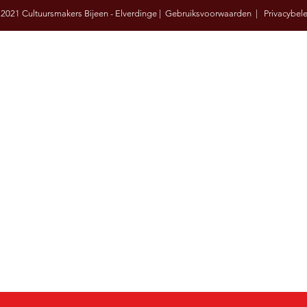
 2021 Cultuursmakers Bijeen - Elverdinge | Gebruiksvoorwaarden |
Privacybel