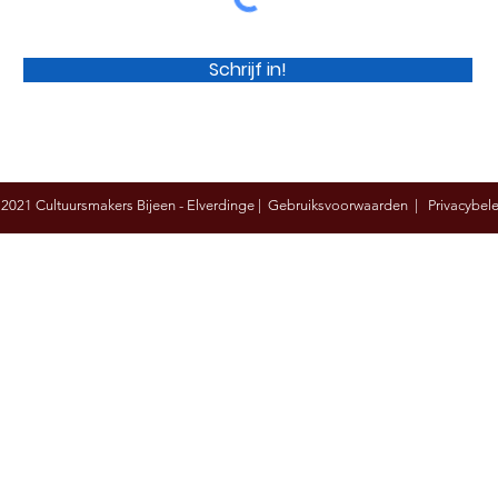
Schrijf in!
 2021 Cultuursmakers Bijeen - Elverdinge | Gebruiksvoorwaarden |
Privacybel