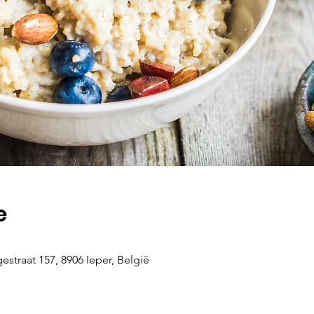
e
estraat 157, 8906 Ieper, België