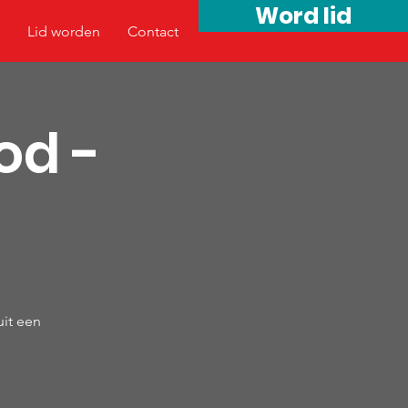
Word lid
Lid worden
Contact
od -
uit een