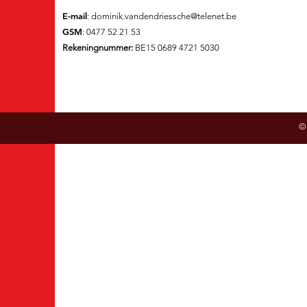
E-mail
:
dominik.vandendriessche@telenet.be
GSM
: 0477 52 21 53
Rekeningnummer:
BE15 0689 4721 5030
©