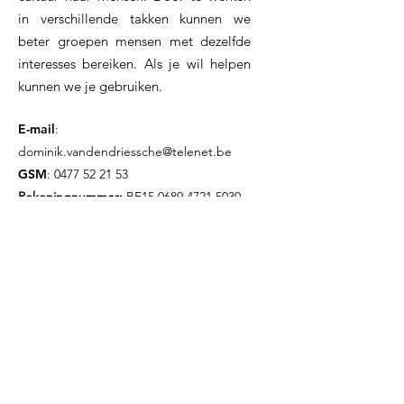
in verschillende takken kunnen we
beter groepen mensen met dezelfde
interesses bereiken. Als je wil helpen
kunnen we je gebruiken.
E-mail
:
dominik.vandendriessche@telenet.be
GSM
:
0477 52 21 53
Rekeningnummer:
BE15
0689 4721 5030
Blijf op de hoogte!