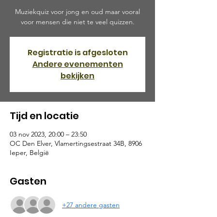
Muziekquiz voor jong en oud maar vooral
voor mensen die niet te veel quizzen.
Registratie is afgesloten
Andere evenementen
bekijken
Tijd en locatie
03 nov 2023, 20:00 – 23:50
OC Den Elver, Vlamertingsestraat 34B, 8906
Ieper, België
Gasten
+27 andere gasten