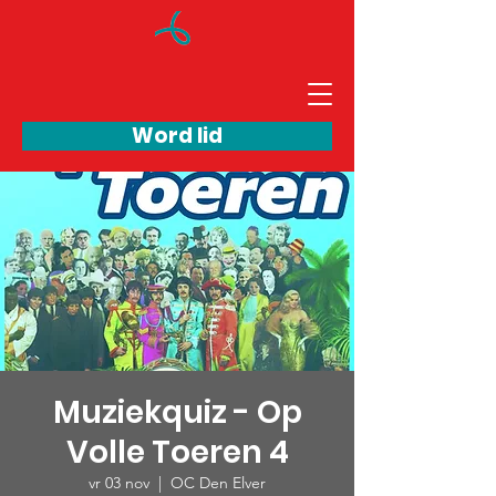
Word lid
Muziekquiz - Op
Volle Toeren 4
vr 03 nov
  |  
OC Den Elver