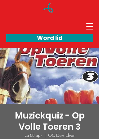
Word lid
Muziekquiz - Op
Volle Toeren 3
za 08 apr
  |  
OC Den Elver