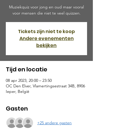
Muziekquiz voor jong en oud maar vooral
voor mensen die niet te veel quizzen.
Tickets zijn niet te koop
Andere evenementen
bekijken
Tijd en locatie
08 apr 2023, 20:00 – 23:50
OC Den Elver, Vlamertingsestraat 34B, 8906
Ieper, België
Gasten
+25 andere gasten