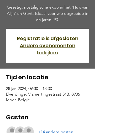
Geestig, nostaligische expo in het 'Huis van
Alijn' en Gent. Ideaal voor wie opgroeide in
de jaren '90.
Registratie is afgesloten
Andere evenementen
bekijken
Tijd en locatie
28 jan 2024, 09:30 – 13:00
Elverdinge, Vlamertingestraat 34B, 8906
Ieper, België
Gasten
+14 andere gasten