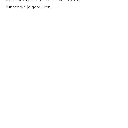
kunnen we je gebruiken.
E-mail
:
dominik.vandendriessche@telenet.be
GSM
:
0477 52 21 53
Rekeningnummer:
BE15
0689 4721 5030
Blijf op de hoogte!