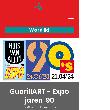
Word lid
GuerillART - Expo
jaren '90
zo 28 jan
  |  
Elverdinge