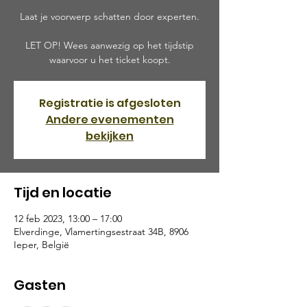
Laat je voorwerp schatten door experten.
LET OP! Wees aanwezig op het tijdstip
waarvoor u het ticket koopt.
Registratie is afgesloten
Andere evenementen
bekijken
Tijd en locatie
12 feb 2023, 13:00 – 17:00
Elverdinge, Vlamertingsestraat 34B, 8906
Ieper, België
Gasten