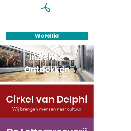
Word lid
Inzicht &
Ontdekken
Cirkel van Delphi
Wij brengen mensen naar cultuur