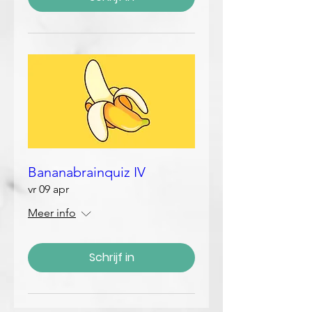
Bananabrainquiz IV
vr 09 apr
Meer info
Schrijf in