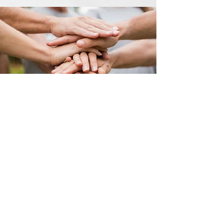
Help ons!
Word medewerker
Ik word medewerker